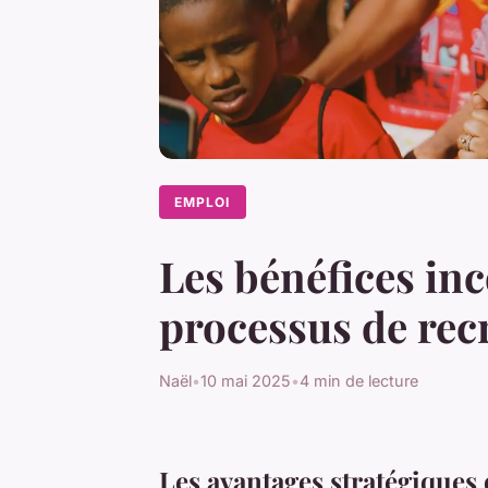
EMPLOI
Les bénéfices inc
processus de re
Naël
•
10 mai 2025
•
4 min de lecture
Les avantages stratégiques 