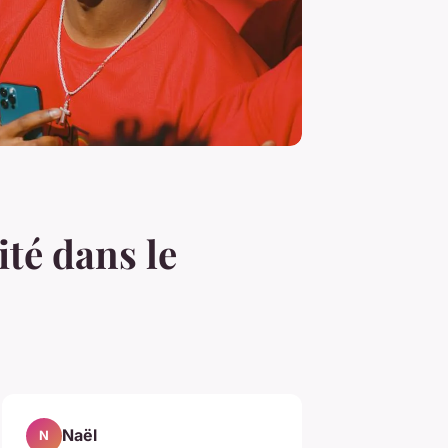
ité dans le
Naël
N