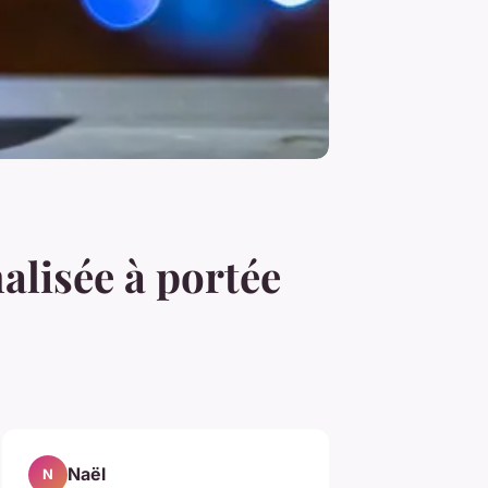
alisée à portée
Naël
N