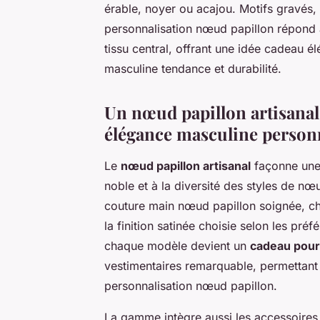
érable, noyer ou acajou. Motifs gravés, fi
personnalisation nœud papillon répond à
tissu central, offrant une idée cadeau é
masculine tendance et durabilité.
Un nœud papillon artisanal,
élégance masculine person
Le
nœud papillon artisanal
façonne une a
noble et à la diversité des styles de nœ
couture main nœud papillon soignée, chaq
la finition satinée choisie selon les préf
chaque modèle devient un
cadeau pou
vestimentaires remarquable, permettant
personnalisation nœud papillon.
La gamme intègre aussi les accessoir