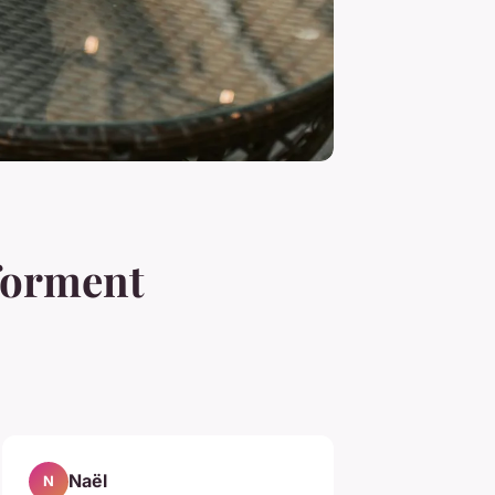
forment
Naël
N