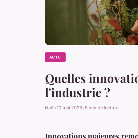
ACTU
Quelles innovati
l'industrie ?
Naël
•
10 mai 2025
•
6 min de lecture
Innovations majeures remod